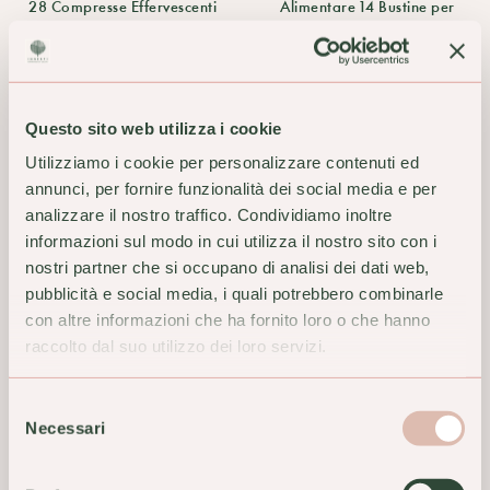
28 Compresse Effervescenti
Alimentare 14 Bustine per
Stanchezza e Affaticamento
15,40 €
21,90 €
ACQUISTA
ACQUISTA
Questo sito web utilizza i cookie
Utilizziamo i cookie per personalizzare contenuti ed
annunci, per fornire funzionalità dei social media e per
analizzare il nostro traffico. Condividiamo inoltre
informazioni sul modo in cui utilizza il nostro sito con i
nostri partner che si occupano di analisi dei dati web,
pubblicità e social media, i quali potrebbero combinarle
con altre informazioni che ha fornito loro o che hanno
raccolto dal suo utilizzo dei loro servizi.
Selezione
Necessari
del
Arkofarm Magnesio 24 60
ARMILLA*30CPS MOLLI
consenso
Capsule Stress Psico-Fisico
400UI