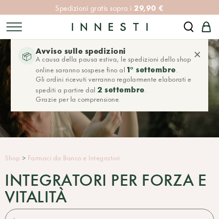
29,90 €
Spedizioni gratis sopra i
Avviso sulle spedizioni
×
📦
A causa della pausa estiva, le spedizioni dello shop
1° settembre
online saranno sospese fino al
.
Gli ordini ricevuti verranno regolarmente elaborati e
2 settembre
spediti a partire dal
.
Grazie per la comprensione.
Shop
>
Farmaci da Banco e Integratori
INTEGRATORI PER FORZA E
VITALITÀ