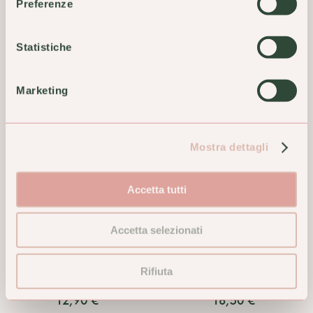
13,90 €
11,50 €
Preferenze
ACQUISTA
ACQUISTA
Statistiche
Marketing
Mostra dettagli
Accetta tutti
Accetta selezionati
Astenix Energetico
Astenor Integratore
Multiazione Integratore
Alimentare 15 Compresse
Rifiuta
Alimentare 12 Bustine
Nutriente in Stanchezza
12,90 €
18,50 €