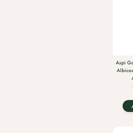
Aspi G
Albico