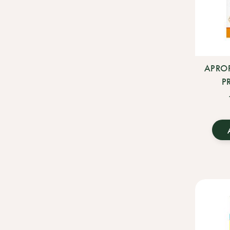
APROP
P