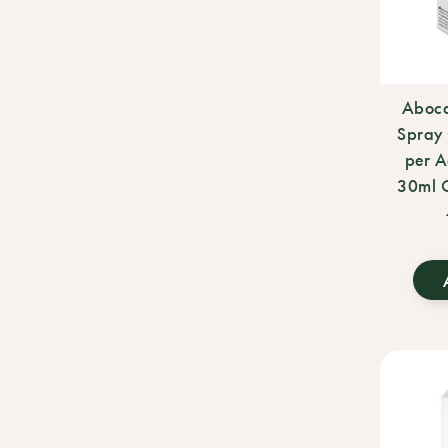
Aboc
Spray 
per A
30ml G