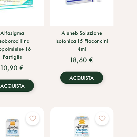
Alfasigma
Aluneb Soluzione
oborocillina
Isotonica 15 Flaconcini
opolmiele+ 16
4ml
Pastiglie
18,60 €
10,90 €
ACQUISTA
ACQUISTA