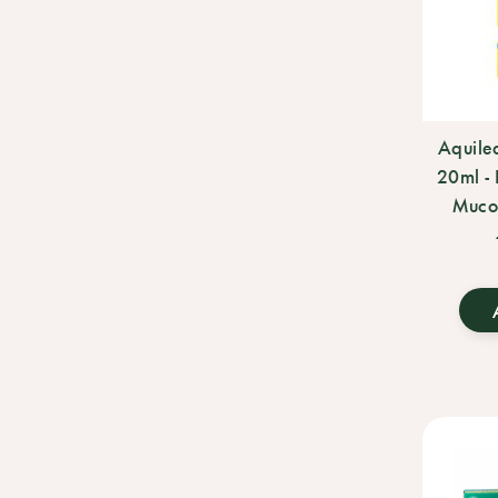
Aquile
20ml - 
Mucos