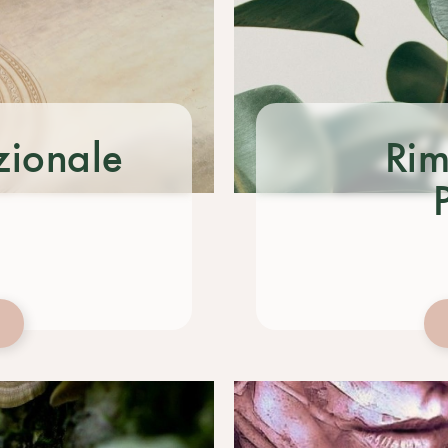
zionale
Rim