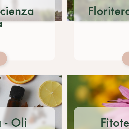
Scienza
Florite
a
- Oli
Fitot