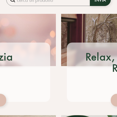
zia
Relax,
R