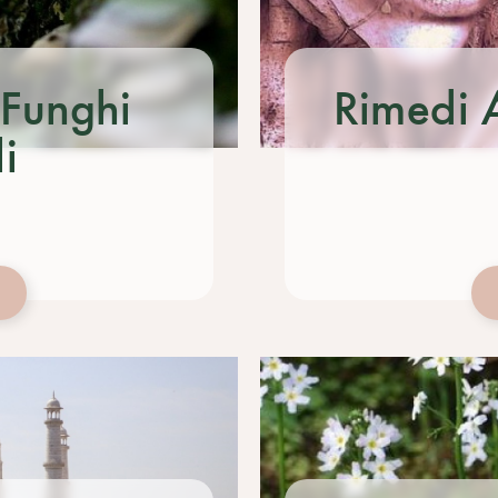
 Funghi
Rimedi 
i