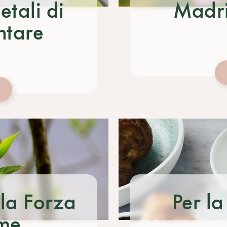
etali di
Madri 
ntare
la Forza
Per l
me