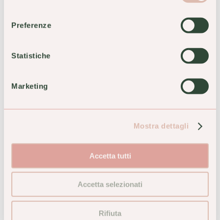
17,10 €
consenso
ACQUISTA
Preferenze
ACQUISTA
Statistiche
Marketing
Mostra dettagli
Accetta tutti
Lemuria Cilantro 45 Capsule
Solgar Orange C 90
Accetta selezionati
Integratore Alimentare
Tavolette Masticabili
all'Arancia con Vitamina C
27,00 €
Acerola e Rosa Canina
Rifiuta