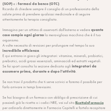
(SOP)
farmaci da banco (OTC)
e i
.
Ricorda di chiedere sempre il consiglio di un professionista della
salute prima di prendere qualsiasi medicinale e di seguire
attentamente la terapia consigliata.
quante
Immagina per un attimo di osservarti dall'esterno e vedere
cose compie ogni giorno
la meravigliosa macchina che è il tuo
organismo.
A volte necessita di revisioni per prolungare nel tempo la sua
incredibile efficienza
.
E qui entrano in gioco gli integratori: vitamine, minerali, probiotici,
prebiotici, acidi grassi essenziali, aminoacidi ed estratti vegetali.
integratori da
Se fai sport consulta la sezione dedicata agli
assumere prima, durante e dopo l’attività
.
Se non trovi il prodotto che ti serve scrivici e faremo il possibile per
farlo arrivare in tempi brevissimi.
Se hai bisogno di un farmaco con obbligo di prescrizione di cui
RicettaInFarmacia
possiedi già la ricetta o i codici NRE, vai sul sito
per ordinarlo direttamente in Farmacia Capitelli e fartelo recapitare