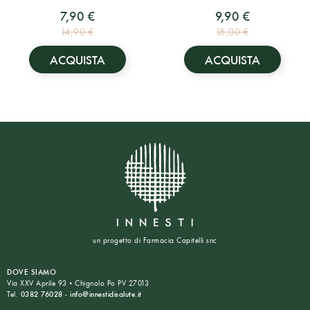
7,90 €
9,90 €
14,90 €
18,00 €
ACQUISTA
ACQUISTA
un progetto di Farmacia Capitelli snc
DOVE SIAMO
Via XXV Aprile 93 • Chignolo Po PV 27013
Tel.
0382 76028
-
info@innestidisalute.it