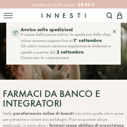
29,90 €
Spedizioni gratis sopra i
Avviso sulle spedizioni
×
📦
A causa della pausa estiva, le spedizioni dello shop
1° settembre
online saranno sospese fino al
.
Gli ordini ricevuti verranno regolarmente elaborati e
2 settembre
spediti a partire dal
.
Grazie per la comprensione.
FARMACI DA BANCO E
INTEGRATORI
parafarmacia online di Innesti
Nella
trovi tutto quello che ti serve
per prevenire o curare una patologia. Puoi acquistare alcuni
farmaci senza obbligo di prescrizione
medicinali, in particolare i