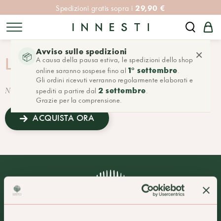
29,90 €
Spedizioni gratis sopra i
Avviso sulle spedizioni
×
📦
LA TUA LISTA PREFERITI
A causa della pausa estiva, le spedizioni dello shop
1° settembre
online saranno sospese fino al
.
Gli ordini ricevuti verranno regolarmente elaborati e
2 settembre
Non ci sono articoli nella tua lista preferita
spediti a partire dal
.
Grazie per la comprensione.
ACQUISTA ORA