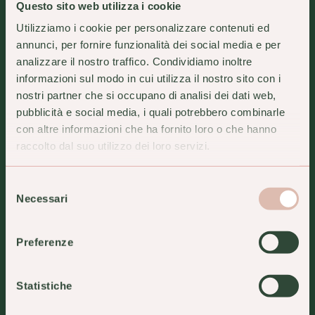
Questo sito web utilizza i cookie
un progetto di Farmacia Capitelli snc
Utilizziamo i cookie per personalizzare contenuti ed
annunci, per fornire funzionalità dei social media e per
DOVE SIAMO
analizzare il nostro traffico. Condividiamo inoltre
Via XXV Aprile 93 • Chignolo Po PV 27013
informazioni sul modo in cui utilizza il nostro sito con i
Tel.
0382 76028
-
info@innestidisalute.it
nostri partner che si occupano di analisi dei dati web,
ORARI DI APERTURA
pubblicità e social media, i quali potrebbero combinarle
Dal Lunedì al Venerdì 8.30-12.30 e 15.30-19.30
con altre informazioni che ha fornito loro o che hanno
Sabato 8.30-12.30
raccolto dal suo utilizzo dei loro servizi.
SCOPRI INNESTI
Filosofia
Chi siamo
Selezione
Luoghi
Necessari
del
BELLEZZA E BENESSERE
consenso
Percorsi di Salute
Trattamenti di bellezza
Preferenze
Movimento Consapevole
SERVIZI
Professionisti della Salute
Statistiche
Esami e Autoanalisi
Prenotazioni Whatsapp