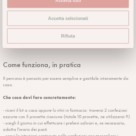
Accetta tutti
- strategie comportamentali e di igiene del sonno calibrate sulla tua
biologia
- gestione dello stress cronico con rimedi adeguati al tuo asse HPA
Accetta selezionati
La consulenza naturopatica è il primo passo di un eventuale percorso
Rifiuta
più approfondito, costruito sulla persona e non su una soluzione
standard.
Come funziona, in pratica
Il percorso è pensato per essere semplice e gestibile interamente da
casa.
Che cosa devi fare concretamente:
- ricevi il kit a casa oppure lo ritiri in farmacia: troverai 2 confezioni
azzurre con 5 provette ciascuna (totale 10 provette, ne utilizzerai 9)
- scegli il giorno in cui effettuare i prelievi salivari e, se necessario,
adatta l'orario dei pasti
- segui le istruzioni contenute nelle confezioni per raccogliere i