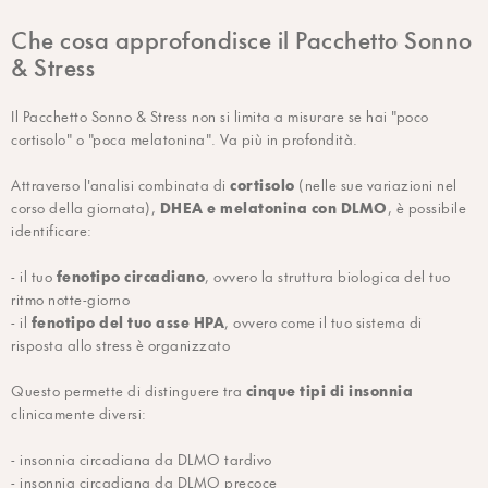
Che cosa approfondisce il Pacchetto Sonno
& Stress
Il Pacchetto Sonno & Stress non si limita a misurare se hai "poco
cortisolo" o "poca melatonina". Va più in profondità.
cortisolo
Attraverso l'analisi combinata di
(nelle sue variazioni nel
DHEA e melatonina con DLMO
corso della giornata),
, è possibile
identificare:
fenotipo circadiano
- il tuo
, ovvero la struttura biologica del tuo
ritmo notte-giorno
fenotipo del tuo asse HPA
- il
, ovvero come il tuo sistema di
risposta allo stress è organizzato
cinque tipi di insonnia
Questo permette di distinguere tra
clinicamente diversi:
- insonnia circadiana da DLMO tardivo
- insonnia circadiana da DLMO precoce