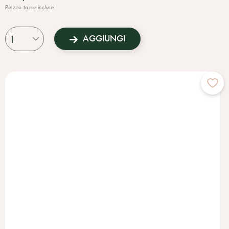
Prezzo tasse incluse
Questo, abbinato alla Lettura dei Referti, o ancor meglio alla
Consulenza Naturopatica, permette di identificare il percorso
AGGIUNGI
migliore e i rimedi personalizzati ottimali per riequilibrare il proprio
sonno, fondamentale per uno stile di vita adeguato.