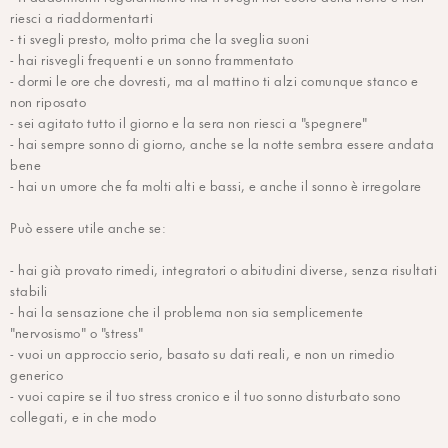
riesci a riaddormentarti
- ti svegli presto, molto prima che la sveglia suoni
- hai risvegli frequenti e un sonno frammentato
- dormi le ore che dovresti, ma al mattino ti alzi comunque stanco e
non riposato
- sei agitato tutto il giorno e la sera non riesci a "spegnere"
- hai sempre sonno di giorno, anche se la notte sembra essere andata
bene
- hai un umore che fa molti alti e bassi, e anche il sonno è irregolare
Può essere utile anche se:
- hai già provato rimedi, integratori o abitudini diverse, senza risultati
stabili
- hai la sensazione che il problema non sia semplicemente
"nervosismo" o "stress"
- vuoi un approccio serio, basato su dati reali, e non un rimedio
generico
- vuoi capire se il tuo stress cronico e il tuo sonno disturbato sono
collegati, e in che modo