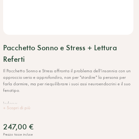
Pacchetto Sonno e Stress + Lettura
Referti
Il Pacchetto Sonno e Stress affronta il problema dell'insonnia con un
approccio serio e approfondiro, non per "stordire" la persona per
farla dormire, ma per riequilibrare i suoi assi neuroendocrini e il suo
fenotipo.
Indaga:
+ Scopri di più
- i livelli di ormoni coinvolti nello stato di veglia e sonno (DHEA,
cortisolo, melatonina)
- l'indice DLMO (Dim Light Melatonin Onset), un parametro molto
247,00 €
specifico utilizzato sempre più spesso nella medicina del sonno.
Prezzo tasse incluse