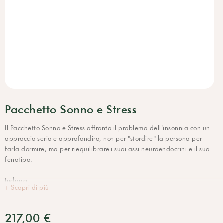
Pacchetto Sonno e Stress
Il Pacchetto Sonno e Stress affronta il problema dell'insonnia con un
approccio serio e approfondiro, non per "stordire" la persona per
farla dormire, ma per riequilibrare i suoi assi neuroendocrini e il suo
fenotipo.
Indaga:
+ Scopri di più
- i livelli di ormoni coinvolti nello stato di veglia e sonno (DHEA,
cortisolo, melatonina)
- l'indice DLMO (Dim Light Melatonin Onset), un parametro molto
217,00 €
specifico utilizzato sempre più spesso nella medicina del sonno.