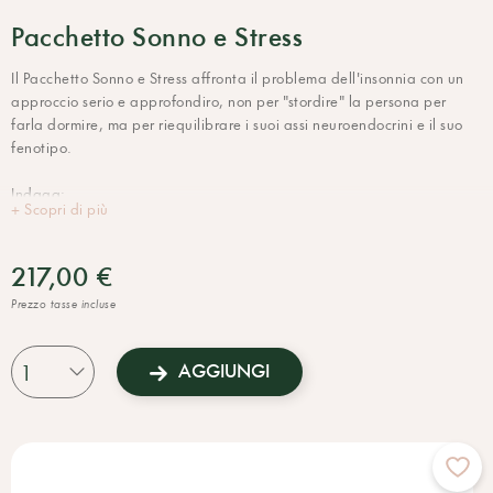
Pacchetto Sonno e Stress
Il Pacchetto Sonno e Stress affronta il problema dell'insonnia con un
approccio serio e approfondiro, non per "stordire" la persona per
farla dormire, ma per riequilibrare i suoi assi neuroendocrini e il suo
fenotipo.
Indaga:
+ Scopri di più
- i livelli di ormoni coinvolti nello stato di veglia e sonno (DHEA,
cortisolo, melatonina)
- l'indice DLMO (Dim Light Melatonin Onset), un parametro molto
217,00 €
specifico utilizzato sempre più spesso nella medicina del sonno.
Prezzo tasse incluse
Questo, abbinato alla Lettura dei Referti, o ancor meglio alla
Consulenza Naturopatica, permette di identificare il percorso
AGGIUNGI
migliore e i rimedi personalizzati ottimali per riequilibrare il proprio
sonno, fondamentale per uno stile di vita adeguato.