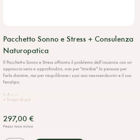
Pacchetto Sonno e Stress + Consulenza
Naturopatica
Il Pacchetto Sonno e Stress affronta il problema dell'insonnia con un
approccio serio e approfondiro, non per "stordire" la persona per
farla dormire, ma per riequilibrare i suoi assi neuroendocrini e il suo
fenotipo.
Indaga:
+ Scopri di più
- i livelli di ormoni coinvolti nello stato di veglia e sonno (DHEA,
cortisolo, melatonina)
- l'indice DLMO (Dim Light Melatonin Onset), un parametro molto
297,00 €
specifico utilizzato sempre più spesso nella medicina del sonno.
Prezzo tasse incluse
Questo, abbinato alla Consulenza Naturopatica con Claudia