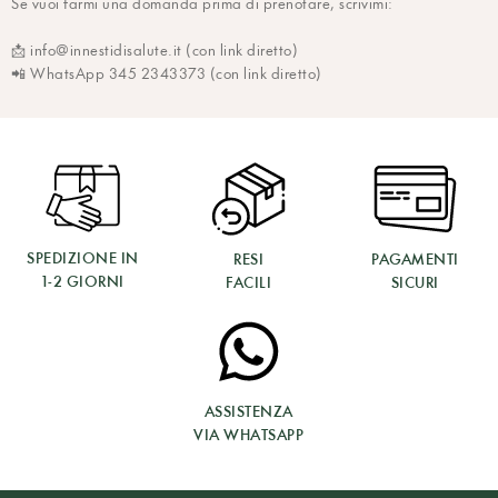
Se vuoi farmi una domanda prima di prenotare, scrivimi:
tempo per ritrovare il proprio ritmo di sonno, fondamentale per una
qualità di vita adeguata.
📩 info@innestidisalute.it (con link diretto)
📲 WhatsApp 345 2343373 (con link diretto)
SPEDIZIONE IN
RESI
PAGAMENTI
1-2 GIORNI
FACILI
SICURI
ASSISTENZA
VIA WHATSAPP