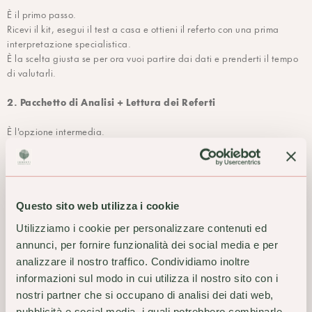
È il primo passo.
Ricevi il kit, esegui il test a casa e ottieni il referto con una prima
interpretazione specialistica.
È la scelta giusta se per ora vuoi partire dai dati e prenderti il tempo
di valutarli.
2. Pacchetto di Analisi + Lettura dei Referti
È l'opzione intermedia.
Lettura dei Referti
Oltre alle analisi, puoi aggiungere una
insieme a Claudia Capitelli
per chiarire dubbi, comprendere
meglio ciò che emerge e ricevere un primo orientamento.
È pensata per chi desidera un supporto in più, ma non si sente ancora
pronto per un approfondimento più ampio.
Questo sito web utilizza i cookie
Utilizziamo i cookie per personalizzare contenuti ed
3. Pacchetto di Analisi + Consulenza Naturopatica
annunci, per fornire funzionalità dei social media e per
analizzare il nostro traffico. Condividiamo inoltre
È l'opzione più completa e più vicina al metodo Innesti.
Consulenza
Oltre alle analisi, potrai essere accolt* e seguit* in una
informazioni sul modo in cui utilizza il nostro sito con i
Naturopatica con Claudia Capitelli
.
nostri partner che si occupano di analisi dei dati web,
Questa fase permette di leggere i risultati in relazione ai tuoi sintomi,
pubblicità e social media, i quali potrebbero combinarle