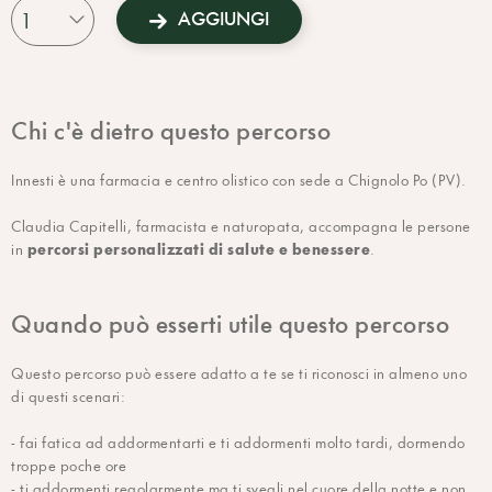
Capitelli, permette di identificare il fenotipo circadiano della
AGGIUNGI
persona, il fenotipo dello stress e il tipo di insonnia di cui soffre; di
inserire l'insonnia all'interno di un quadro più ampio e chiaro che
coinvolge tutti gli organi e apparati del nostro organismo, per
accompagnare la persona lungo il suo personale e unico Percorso di
Salute.
Chi c'è dietro questo percorso
Dopo la Consulenza Naturopatica, sarà possibile definire un percorso
personalizzato, che comprende stile di vita e rimedi naturali cuciti
Innesti è una farmacia e centro olistico con sede a Chignolo Po (PV).
sulla persona, ed essere accompagnati e seguiti personalmente nel
tempo per ritrovare il proprio ritmo di sonno, fondamentale per una
Claudia Capitelli, farmacista e naturopata, accompagna le persone
qualità di vita adeguata.
percorsi personalizzati di salute e benessere
in
.
Quando può esserti utile questo percorso
Questo percorso può essere adatto a te se ti riconosci in almeno uno
di questi scenari:
- fai fatica ad addormentarti e ti addormenti molto tardi, dormendo
troppe poche ore
- ti addormenti regolarmente ma ti svegli nel cuore della notte e non