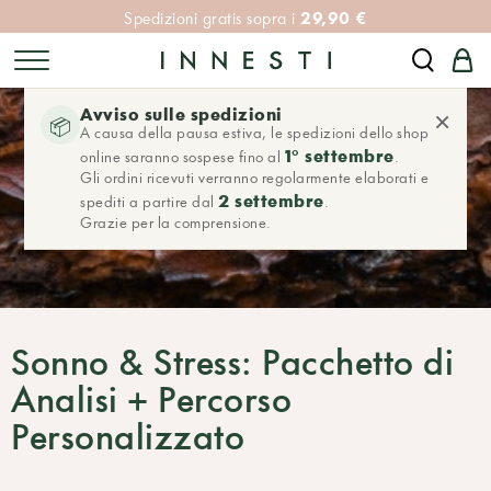
29,90 €
Spedizioni gratis sopra i
Avviso sulle spedizioni
×
📦
A causa della pausa estiva, le spedizioni dello shop
1° settembre
online saranno sospese fino al
.
Gli ordini ricevuti verranno regolarmente elaborati e
2 settembre
spediti a partire dal
.
Grazie per la comprensione.
Sonno & Stress: Pacchetto di
Analisi + Percorso
Personalizzato