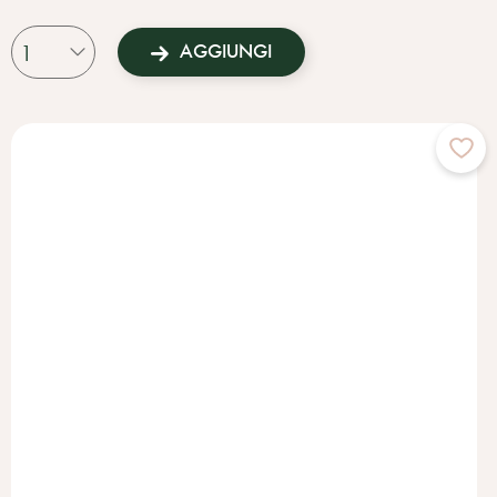
Questo, abbinato alla Lettura dei Referti da parte di un
professionista della salute opportunamente formato, permette di
AGGIUNGI
identificare il fenotipo circadiano della persona, il fenotipo dello
stress e il tipo di insonnia di cui soffre. In questo modo, la strategia
messa in atto per contrastarla e il pool di rimedi naturali che ci
aiuteranno possono essere cuciti esattamente sulla persona.