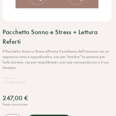
Pacchetto Sonno e Stress + Lettura
Referti
Il Pacchetto Sonno e Stress affronta il problema dell'insonnia con un
approccio serio e approfondiro, non per "stordire" la persona per
farla dormire, ma per riequilibrare i suoi assi neuroendocrini e il suo
fenotipo.
Indaga:
+ Scopri di più
- i livelli di ormoni coinvolti nello stato di veglia e sonno (DHEA,
cortisolo, melatonina)
- l'indice DLMO (Dim Light Melatonin Onset), un parametro molto
247,00 €
specifico utilizzato sempre più spesso nella medicina del sonno.
Prezzo tasse incluse
Questo, abbinato alla Lettura dei Referti da parte di un