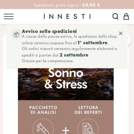
29,90 €
Spedizioni gratis sopra i
Avviso sulle spedizioni
×
📦
A causa della pausa estiva, le spedizioni dello shop
1° settembre
online saranno sospese fino al
.
Gli ordini ricevuti verranno regolarmente elaborati e
2 settembre
spediti a partire dal
.
Grazie per la comprensione.