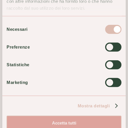
con altre informazioni che ha fornito loro o che hanno
raccolto dal suo utilizzo dei loro servizi.
Selezione
Necessari
del
consenso
Preferenze
Statistiche
Essenthya Olio Essenziale di
Pacchetto Sonno e Stress
Litsea
Marketing
217,00 €
10,00 €
ACQUISTA
ACQUISTA
Mostra dettagli
Accetta tutti