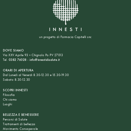
un progetto di Farmacia Capitelli snc
DOVE SIAMO
Via XXV Aprile 93 • Chignolo Po PV 27013
Tel.
0382 76028
-
info@innestidisalute.it
ORARI DI APERTURA
Dal Lunedì al Venerdì 8.30-12.30 e 15.30-19.30
Sabato 8.30-12.30
SCOPRI INNESTI
Filosofia
Chi siamo
Luoghi
BELLEZZA E BENESSERE
Percorsi di Salute
Trattamenti di bellezza
Movimento Consapevole