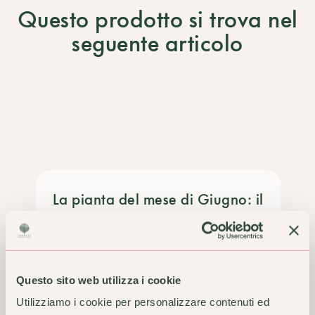
NON DICHIARATO DAL PRODUTTORE OPPURE NON DISPONIBILE O NON
Questo prodotto si trova nel
Componenti:
PERTINENTE
alcol, acqua, cipresso (cupressus sempervirens l.) giovani galbuli.
seguente articolo
Cod.
TMHC2402 / TMMC2401
La pianta del mese di Giugno: il
Ginkgo
SCOPRI
Questo sito web utilizza i cookie
Utilizziamo i cookie per personalizzare contenuti ed