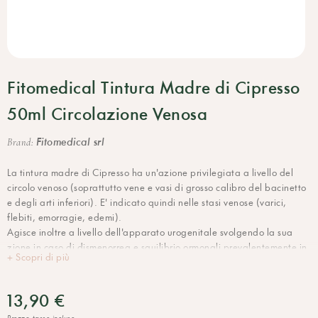
Fitomedical Tintura Madre di Cipresso
50ml Circolazione Venosa
Fitomedical srl
Brand:
La tintura madre di Cipresso ha un'azione privilegiata a livello del
circolo venoso (soprattutto vene e vasi di grosso calibro del bacinetto
e degli arti inferiori). E' indicato quindi nelle stasi venose (varici,
flebiti, emorragie, edemi).
Agisce inoltre a livello dell'apparato urogenitale svolgendo la sua
zione in caso di dismenorrea e squilibrio ormonali prevalentemente in
+ Scopri di più
menopausa e in caso di congestione vescicale e prostatica.
Infine, concorre al rilassamento della muscolatura bronchiale in caso
di tossi spasmodiche e difficoltà a respirare.
13,90 €
Prezzo tasse incluse