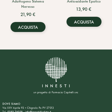
Adattogeno Sistema
Antiossidante Epatico
Nervoso
13,90 €
21,90 €
ACQUISTA
ACQUISTA
un progetto di Farmacia Capitelli snc
DOVE SIAMO
Via XXV Aprile 93 • Chignolo Po PV 27013
Tel.
0382 76028
-
info@innestidisalute.it