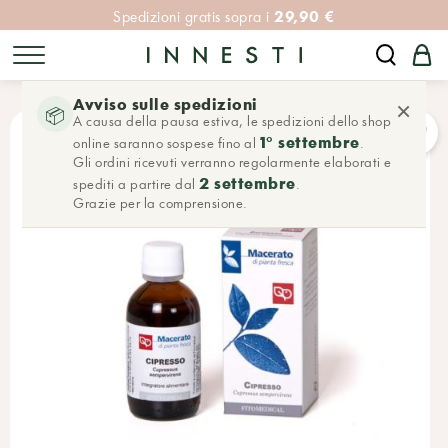
29,90 €
Spedizioni gratis sopra i
Avviso sulle spedizioni
×
📦
A causa della pausa estiva, le spedizioni dello shop
1° settembre
online saranno sospese fino al
.
Gli ordini ricevuti verranno regolarmente elaborati e
2 settembre
spediti a partire dal
.
Grazie per la comprensione.