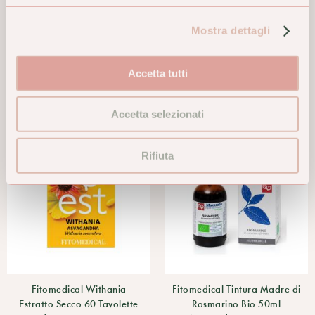
Essenthya Olio Essenziale di
FRUITUSS SCIROPPO
Angelica 5ml
BAMBINI 190G
Mostra dettagli
64,00 €
12,90 €
Accetta tutti
ACQUISTA
ACQUISTA
Accetta selezionati
Rifiuta
Fitomedical Withania
Fitomedical Tintura Madre di
Estratto Secco 60 Tavolette
Rosmarino Bio 50ml