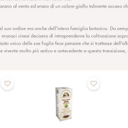
iavano al vento ed erano di un colore giallo talmente acceso c
 del suo ordine ma anche dell'intera famiglia botanica. Da sem
 monaci cinesi decisero di intraprenderne la coltivazione sopr
obato unico delle sue foglie fece pensare che si trattasse dell'a
sere vivente molto più antico e antecedente a questa transizione,