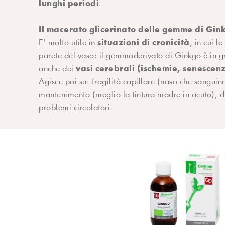
lunghi periodi
.
Il macerato glicerinato delle gemme di Ginkg
situazioni di cronicità
E' molto utile in
, in cui 
parete del vaso: il gemmoderivato di Ginkgo è in gra
vasi cerebrali (ischemie, senescen
anche dei
Agisce poi su: fragilità capillare (naso che sanguin
mantenimento (meglio la tintura madre in acuto), di
problemi circolatori.