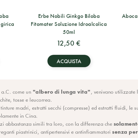
loba
Erbe Nobili Ginkgo Biloba
Aboca 
girica
Fitomater Soluzione Idroalcolica
50ml
12,50 €
ACQUISTA
"albero di lunga vita"
olo a.C. come un
, venivano utilizzate 
chite, tosse e leucorrea.
 tinture madri, estratti secchi (compresse) ed estratti fluidi, le
solamente in Cina.
solamente
zzi abbastanza simili tra loro, con la differenza che
senza peri
eganti piastrinici, antipertensivi e antinfiammatori