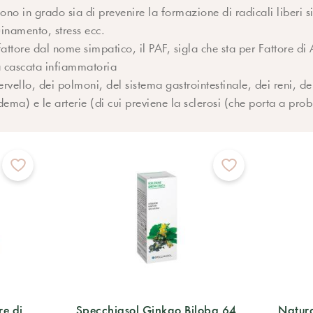
ono in grado sia di prevenire la formazione di radicali liberi si
uinamento, stress ecc.
 fattore dal nome simpatico, il PAF, sigla che sta per Fattore d
la cascata infiammatoria
 cervello, dei polmoni, del sistema gastrointestinale, dei reni, d
ema) e le arterie (di cui previene la sclerosi (che porta a pro
re di
Specchiasol Ginkgo Biloba 64
Natura