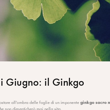
i Giugno: il Ginkgo
ginkgo sacro n
sostare all'ombra delle foglie di un imponente
che non dimenticherò mai nella vita.