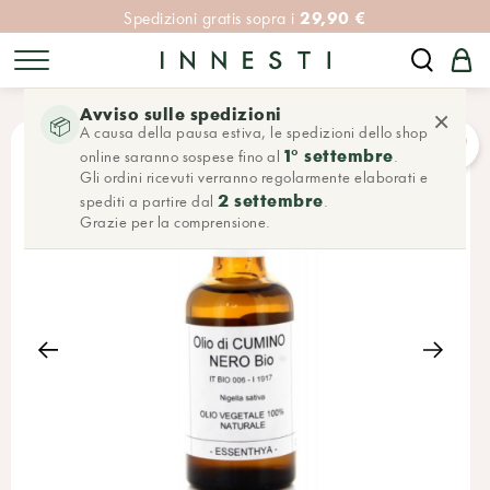
29,90 €
Spedizioni gratis sopra i
Avviso sulle spedizioni
×
📦
A causa della pausa estiva, le spedizioni dello shop
1° settembre
online saranno sospese fino al
.
Gli ordini ricevuti verranno regolarmente elaborati e
2 settembre
spediti a partire dal
.
Grazie per la comprensione.