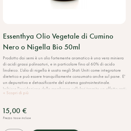
Essenthya Olio Vegetale di Cumino
Nero o Nigella Bio 50ml
Prodotto dai semi è un olio fortemente aromatico è una vera miniera
di acidi grassi polinsaturi, e in particolare fino al 60% di acido
linoleico. L'olio di nigella è usato negli Stati Uniti come integratore
dietetico e può essere tranquillamente consumato anche sul pane. E'
un depurativo e detossificante del sistema gastrointestinale.
Inibisce l'ossidazione delle membrane cellulari tramite un effetto anti-
+ Scopri di più
radicali liberi e ostacola la formazione di molecole infiammatorie.
Benefico per la pelle e in particolare per ridurre i fenomeni
infiammatori provocati dallo stress, dall'inquinamento, dalle malattie
15,00 €
o dall'invecchiamento. Raccomandato per le pelli secche, sensibili o
Prezzo tasse incluse
irritate e in caso di problemi cutanei quali acne, eczema, psoriasi,
screpolature, ustioni, colpi di sole, desquamazioni, prurito e dopo i