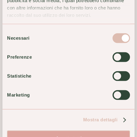
pubblicità e social media, i quali potrebbero combinarle
con altre informazioni che ha fornito loro o che hanno
raccolto dal suo utilizzo dei loro servizi.
Selezione
Necessari
del
consenso
Preferenze
Statistiche
Cemon Amamelide Crema
Vea Shampoo Antiforfora
Gel 60ml Sistema
125ml Olio Shampoo
Circolatorio
15,70 €
Marketing
12,40 €
ACQUISTA
ACQUISTA
Mostra dettagli