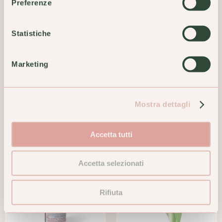
Preferenze
Statistiche
Argotone 0-12 Spray
Arkopharma Arkocapsule
Marketing
Fluidificante
Ginkgo Bio 45 Capsule
Decongestionante 20ml
Memoria
12,00 €
19,90 €
Mostra dettagli
ACQUISTA
ACQUISTA
Accetta tutti
Accetta selezionati
Rifiuta