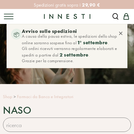
29,90 €
Spedizioni gratis sopra i
Avviso sulle spedizioni
×
📦
A causa della pausa estiva, le spedizioni dello shop
1° settembre
online saranno sospese fino al
.
Gli ordini ricevuti verranno regolarmente elaborati e
2 settembre
spediti a partire dal
.
Grazie per la comprensione.
Shop
>
Farmaci da Banco e Integratori
NASO