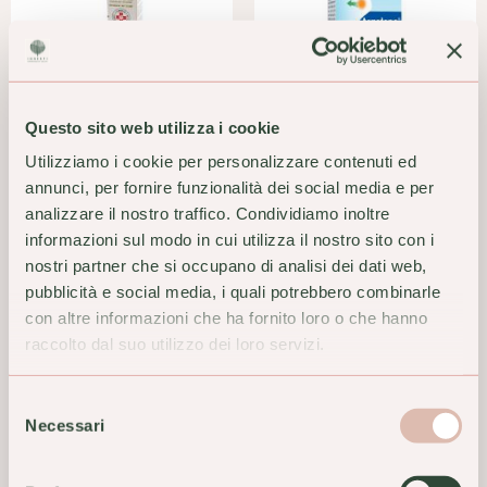
Questo sito web utilizza i cookie
Argento Proteinato Gocce
Argotone 0-12 Gocce Nasali
Utilizziamo i cookie per personalizzare contenuti ed
per Bambini 0,5% 10ml Zeta
Fluidificanti
annunci, per fornire funzionalità dei social media e per
Farmaceutici
Decongestionanti 20ml
analizzare il nostro traffico. Condividiamo inoltre
4,80 €
11,50 €
informazioni sul modo in cui utilizza il nostro sito con i
nostri partner che si occupano di analisi dei dati web,
ACQUISTA
ACQUISTA
pubblicità e social media, i quali potrebbero combinarle
con altre informazioni che ha fornito loro o che hanno
raccolto dal suo utilizzo dei loro servizi.
Selezione
Necessari
del
consenso