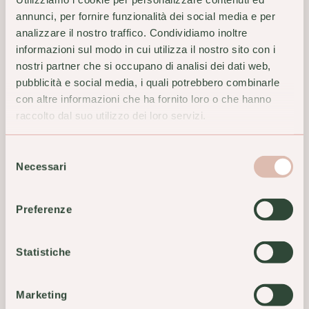
annunci, per fornire funzionalità dei social media e per
DUREX SETTEBELLO CLASS
DUREX SETTEBELLO
analizzare il nostro traffico. Condividiamo inoltre
6PZ
CLASSICO 12PZ
informazioni sul modo in cui utilizza il nostro sito con i
9,00 €
15,00 €
nostri partner che si occupano di analisi dei dati web,
pubblicità e social media, i quali potrebbero combinarle
ACQUISTA
ACQUISTA
con altre informazioni che ha fornito loro o che hanno
raccolto dal suo utilizzo dei loro servizi.
Selezione
Necessari
del
consenso
Preferenze
Statistiche
Marketing
DUREX SYNC 6PZ
DUREX TROPICAL EASY ON