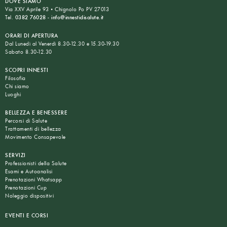
DOVE SIAMO
Via XXV Aprile 93 • Chignolo Po PV 27013
Tel.
0382 76028
-
info@innestidisalute.it
ORARI DI APERTURA
Dal Lunedì al Venerdì 8.30-12.30 e 15.30-19.30
Sabato 8.30-12.30
SCOPRI INNESTI
Filosofia
Chi siamo
Luoghi
BELLEZZA E BENESSERE
Percorsi di Salute
Trattamenti di bellezza
Movimento Consapevole
SERVIZI
Professionisti della Salute
Esami e Autoanalisi
Prenotazioni Whatsapp
Prenotazioni Cup
Noleggio dispositivi
EVENTI E CORSI