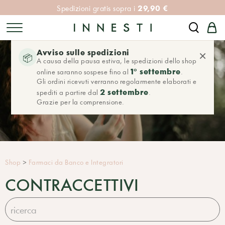
29,90 €
Spedizioni gratis sopra i
Avviso sulle spedizioni
×
📦
A causa della pausa estiva, le spedizioni dello shop
1° settembre
online saranno sospese fino al
.
Gli ordini ricevuti verranno regolarmente elaborati e
2 settembre
spediti a partire dal
.
Grazie per la comprensione.
Shop
>
Farmaci da Banco e Integratori
CONTRACCETTIVI