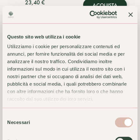
23,40 €
ACQUISTA
ACQUISTA
Questo sito web utilizza i cookie
Utilizziamo i cookie per personalizzare contenuti ed
annunci, per fornire funzionalità dei social media e per
analizzare il nostro traffico. Condividiamo inoltre
informazioni sul modo in cui utilizza il nostro sito con i
nostri partner che si occupano di analisi dei dati web,
pubblicità e social media, i quali potrebbero combinarle
con altre informazioni che ha fornito loro o che hanno
raccolto dal suo utilizzo dei loro servizi.
Alga Klamath Bio Santiveri -
Alga Klamath Oti Polvere 60
Selezione
Simpatica Klamath 70
Capsule
Necessari
Compresse
del
19,90 €
consenso
29,00 €