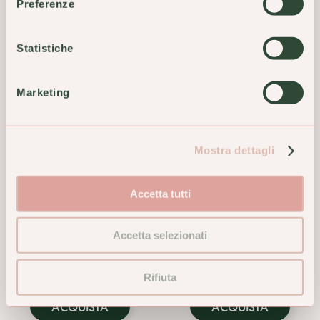
Preferenze
ACQUISTA
ACQUISTA
Statistiche
Marketing
Mostra dettagli
Accetta tutti
Alga Spirulina Erba Vita
Alkaest MTS6 Cordyceps in
Accetta selezionati
450mg 60 Capsule
Gocce 20ml
12,50 €
24,10 €
Rifiuta
ACQUISTA
ACQUISTA