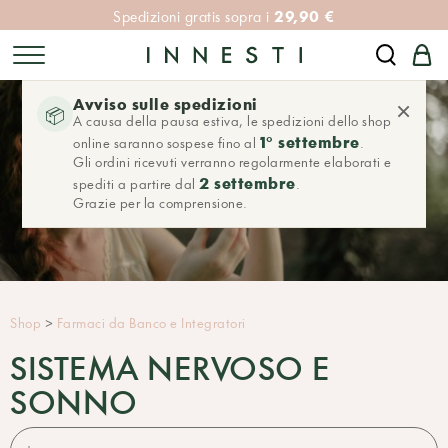
29,90 €
Spedizioni gratis sopra i
Avviso sulle spedizioni
×
📦
A causa della pausa estiva, le spedizioni dello shop
1° settembre
online saranno sospese fino al
.
Gli ordini ricevuti verranno regolarmente elaborati e
2 settembre
spediti a partire dal
.
Grazie per la comprensione.
Shop
>
Farmaci da Banco e Integratori
SISTEMA NERVOSO E
SONNO