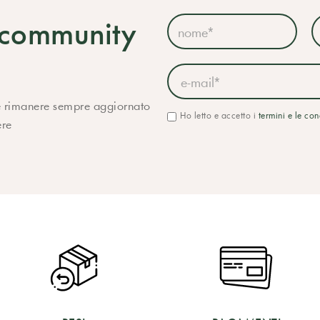
a community
r e rimanere sempre aggiornato
Ho letto e accetto i
termini e le co
ere