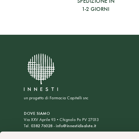
SPEDIZIONE IN
1-2 GIORNI
un progetto di Farmacia Capitelli snc
DOVE SIAMO
Via XXV Aprile 93 • Chignolo Po PV 27013
Tel.
0382 76028
-
info@innestidisalute.it
ORARI DI APERTURA