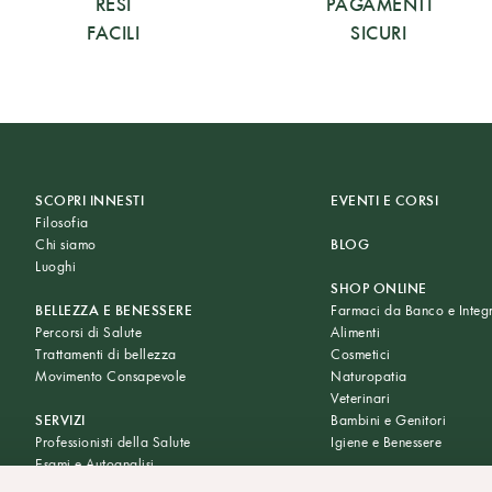
RESI
PAGAMENTI
FACILI
SICURI
SCOPRI INNESTI
EVENTI E CORSI
Filosofia
Chi siamo
BLOG
Luoghi
SHOP ONLINE
BELLEZZA E BENESSERE
Farmaci da Banco e Integr
Percorsi di Salute
Alimenti
Trattamenti di bellezza
Cosmetici
Movimento Consapevole
Naturopatia
Veterinari
SERVIZI
Bambini e Genitori
Professionisti della Salute
Igiene e Benessere
Esami e Autoanalisi
Prenotazioni Whatsapp
PRIVACY POLICY