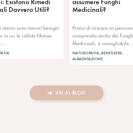
i: Esistono Rimedi
assumere Funghi
ali Davvero Utili?
Medicinali?
i uterini sono tumori benigni
Prima di iniziare un percors
o in cui le cellule fibrose
comprenda anche dei Fungh
 ...
Medicinali, è consigliabile .
ATIA
NATUROPATIA, BENESSERE,
ALIMENTAZIONE
VAI AL BLOG