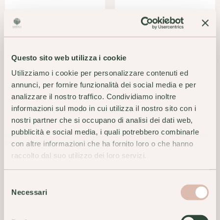
Bush Gardenia Gocce 15ml
Bush Iris Fiori Australiani
Gocce 15ml
24,90 €
24,90 €
Questo sito web utilizza i cookie
ACQUISTA
Utilizziamo i cookie per personalizzare contenuti ed
ACQUISTA
annunci, per fornire funzionalità dei social media e per
analizzare il nostro traffico. Condividiamo inoltre
informazioni sul modo in cui utilizza il nostro sito con i
nostri partner che si occupano di analisi dei dati web,
pubblicità e social media, i quali potrebbero combinarle
con altre informazioni che ha fornito loro o che hanno
raccolto dal suo utilizzo dei loro servizi.
Selezione
Necessari
del
consenso