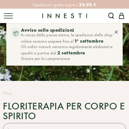
29,90 €
Spedizioni gratis sopra i
Avviso sulle spedizioni
×
📦
A causa della pausa estiva, le spedizioni dello shop
1° settembre
online saranno sospese fino al
.
Gli ordini ricevuti verranno regolarmente elaborati e
2 settembre
spediti a partire dal
.
Grazie per la comprensione.
Shop
FLORITERAPIA PER CORPO E
SPIRITO