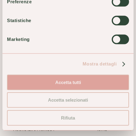
CLEMATIS BACH ORIG 20ML
CROWEA AUSTRALIAN 15ML
Preferenze
GTT
17,50 €
24,90 €
Statistiche
ACQUISTA
ACQUISTA
Marketing
Mostra dettagli
Accetta tutti
Accetta selezionati
Rifiuta
DAGGER HAKEA
DOG ROSE AUSTRALIAN
AUSTRALIAN 15MLGT
15ML