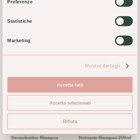
Preferenze
Integratore Capelli
Dermolenitivo 200ml
Anticaduta
11,50 €
Statistiche
34,00 €
ACQUISTA
ACQUISTA
Marketing
Mostra dettagli
Accetta tutti
Accetta selezionati
Rifiuta
Bionike Defence Hair
Bionike Defence Hair
Dermolenitivo Shampoo
Nutriente Shampoo 200ml