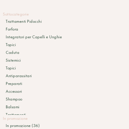
Sottocategorie
Trattamenti Pidocchi
Forfora
Integratori per Capelli e Unghie
Topici
Caduta
Sistemici
Topici
Antiparassitari
Preparati
Accessori
Shampoo
Balsami
Trattamenti
In promozione
Tinte
In promozione (36)