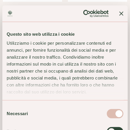
Biomineral 5 Alfa
Biomineral Capelli Donna
Integratore Alimentare Zinco
Integratore Alimentare 30
Biotina 30 Capsule
Compresse
31,55 €
35,05 €
Questo sito web utilizza i cookie
ACQUISTA
ACQUISTA
Utilizziamo i cookie per personalizzare contenuti ed
annunci, per fornire funzionalità dei social media e per
analizzare il nostro traffico. Condividiamo inoltre
informazioni sul modo in cui utilizza il nostro sito con i
nostri partner che si occupano di analisi dei dati web,
pubblicità e social media, i quali potrebbero combinarle
con altre informazioni che ha fornito loro o che hanno
raccolto dal suo utilizzo dei loro servizi.
Selezione
Necessari
del
consenso
Biomineral Plus 60 Capsule
Bionike Balsamo Crema