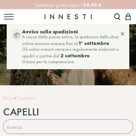
29,90 €
Spedizioni gratis sopra i
Avviso sulle spedizioni
×
📦
A causa della pausa estiva, le spedizioni dello shop
1° settembre
online saranno sospese fino al
.
Gli ordini ricevuti verranno regolarmente elaborati e
2 settembre
spediti a partire dal
.
Grazie per la comprensione.
Shop
>
Cosmetici
CAPELLI