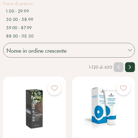
Prodotti per acconciatura
Fasce di prezzo
Sistemici
1.00 - 29.99
Accessori
30.00 - 58.99
59.00 - 87.99
88.00 - 115.30
1-120 di 630