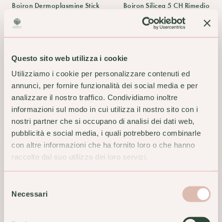
Boiron Dermoplasmine Stick
Boiron Silicea 5 CH Rimedio
Labbra alla Calendula
Omeopatico
6,90 €
10,50 €
ACQUISTA
ACQUISTA
Questo sito web utilizza i cookie
Utilizziamo i cookie per personalizzare contenuti ed
annunci, per fornire funzionalità dei social media e per
analizzare il nostro traffico. Condividiamo inoltre
informazioni sul modo in cui utilizza il nostro sito con i
nostri partner che si occupano di analisi dei dati web,
pubblicità e social media, i quali potrebbero combinarle
con altre informazioni che ha fornito loro o che hanno
raccolto dal suo utilizzo dei loro servizi.
Selezione
Necessari
del
Calendumed Schwabe
Cemon Amamelide Crema
consenso
Pomata Arrossamenti
Gel 60ml Sistema