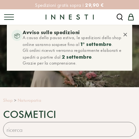
29,90 €
Spedizioni gratis sopra i
Avviso sulle spedizioni
×
📦
A causa della pausa estiva, le spedizioni dello shop
1° settembre
online saranno sospese fino al
.
Gli ordini ricevuti verranno regolarmente elaborati e
2 settembre
spediti a partire dal
.
Grazie per la comprensione.
Shop
>
Naturopatia
COSMETICI