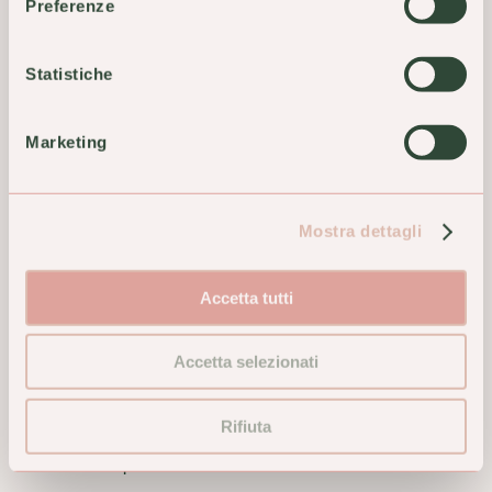
Irritazioni 50g
Circolatorio
Preferenze
16,50 €
12,40 €
Statistiche
ACQUISTA
ACQUISTA
Marketing
Mostra dettagli
Accetta tutti
Accetta selezionati
Cemon Apis Mellifica 6CH
Cemon Gyné Lavanda
Rifiuta
Granuli Medicinale
Vaginale Antisettica
Omeopatico
Antinfiammatoria 4 Flaconi