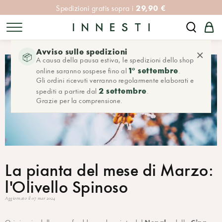
29,90 €
Spedizioni gratis sopra i
Avviso sulle spedizioni
×
📦
A causa della pausa estiva, le spedizioni dello shop
1° settembre
online saranno sospese fino al
.
Gli ordini ricevuti verranno regolarmente elaborati e
2 settembre
spediti a partire dal
.
Grazie per la comprensione.
La pianta del mese di Marzo:
l'Olivello Spinoso
Aggiornato il 07 mar 2024
Nepal
Cina