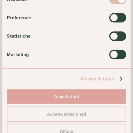
del
Se vuoi condividere l'articolo, puoi usare questi link:
consenso
Preferenze
Copia link
Statistiche
Leggi anche...
Marketing
Mostra dettagli
Accetta tutti
Accetta selezionati
Che cosa fare prima di
Naturopatia &
Rifiuta