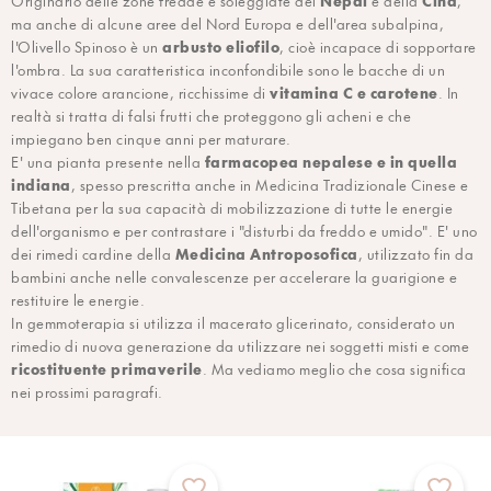
Originario delle zone fredde e soleggiate del
e della
,
ma anche di alcune aree del Nord Europa e dell'area subalpina,
arbusto eliofilo
l'Olivello Spinoso è un
, cioè incapace di sopportare
l'ombra. La sua caratteristica inconfondibile sono le bacche di un
vitamina C e carotene
vivace colore arancione, ricchissime di
. In
realtà si tratta di falsi frutti che proteggono gli acheni e che
impiegano ben cinque anni per maturare.
farmacopea nepalese e in quella
E' una pianta presente nella
indiana
, spesso prescritta anche in Medicina Tradizionale Cinese e
Tibetana per la sua capacità di mobilizzazione di tutte le energie
dell'organismo e per contrastare i "disturbi da freddo e umido". E' uno
Medicina Antroposofica
dei rimedi cardine della
, utilizzato fin da
bambini anche nelle convalescenze per accelerare la guarigione e
restituire le energie.
In gemmoterapia si utilizza il macerato glicerinato, considerato un
rimedio di nuova generazione da utilizzare nei soggetti misti e come
ricostituente primaverile
. Ma vediamo meglio che cosa significa
nei prossimi paragrafi.