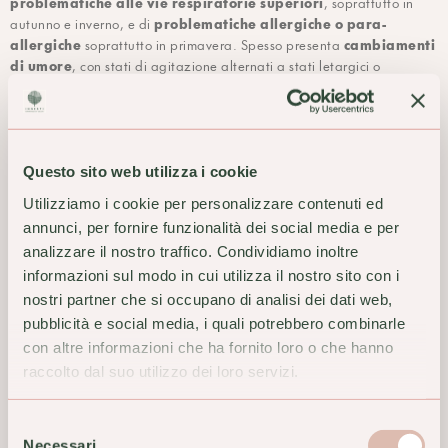
problematiche alle vie respiratorie superiori
, soprattutto in
problematiche allergiche o para-
autunno e inverno, e di
allergiche
cambiamenti
soprattutto in primavera. Spesso presenta
di umore
, con stati di agitazione alternati a stati letargici o
malinconici, che si intensificano con la presenza di luce e vento (in
primavera appunto).
stimolante e tonico nero-
In questi soggetti, Olivello funge da
immunitario ed endocrino
, con ricadute positive sull'umore, sul
metabolismo che normalmente fatica a "rimettersi in moto" con la
Questo sito web utilizza i cookie
primavera, e sul bilanciamento del sistema immunitario tra debolezza
Utilizziamo i cookie per personalizzare contenuti ed
e iperattività.
annunci, per fornire funzionalità dei social media e per
analizzare il nostro traffico. Condividiamo inoltre
Come assumere Olivello Spinoso in
informazioni sul modo in cui utilizza il nostro sito con i
gemmoderivato?
nostri partner che si occupano di analisi dei dati web,
pubblicità e social media, i quali potrebbero combinarle
I dosaggi consigliati sono di 50 gocce 2 volte al giorno, modulabili
con altre informazioni che ha fornito loro o che hanno
poi a seconda della situazione individuale.
raccolto dal suo utilizzo dei loro servizi.
In pediatria, utilizziamo 2 gocce per chilo di peso.
Selezione
Necessari