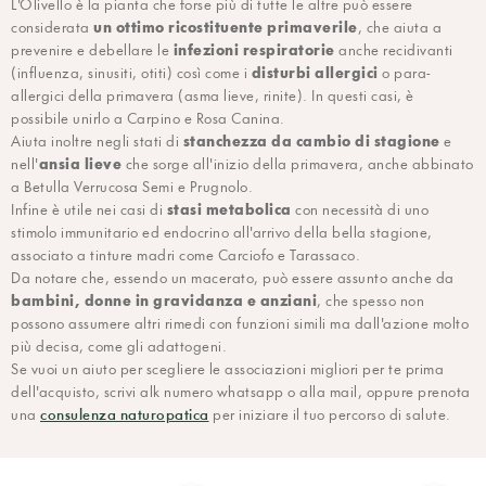
L'Olivello è la pianta che forse più di tutte le altre può essere
un ottimo ricostituente primaverile
considerata
, che aiuta a
infezioni respiratorie
prevenire e debellare le
anche recidivanti
disturbi allergici
(influenza, sinusiti, otiti) così come i
o para-
allergici della primavera (asma lieve, rinite). In questi casi, è
possibile unirlo a Carpino e Rosa Canina.
stanchezza da cambio di stagione
Aiuta inoltre negli stati di
e
ansia lieve
nell'
che sorge all'inizio della primavera, anche abbinato
a Betulla Verrucosa Semi e Prugnolo.
stasi metabolica
Infine è utile nei casi di
con necessità di uno
stimolo immunitario ed endocrino all'arrivo della bella stagione,
associato a tinture madri come Carciofo e Tarassaco.
Da notare che, essendo un macerato, può essere assunto anche da
bambini, donne in gravidanza e anziani
, che spesso non
possono assumere altri rimedi con funzioni simili ma dall'azione molto
più decisa, come gli adattogeni.
Se vuoi un aiuto per scegliere le associazioni migliori per te prima
dell'acquisto, scrivi alk numero whatsapp o alla mail, oppure prenota
consulenza naturopatica
una
per iniziare il tuo percorso di salute.